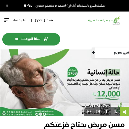
×
يمكنك التبرع باستخدام (أبل باي) باستخدام متصفح سفاري
تسجيل دخول
|
إنشاء حساب
سلة التبرعات
)
0
(
تبرع سريع
مسن مريض يحتاج فزعتكم