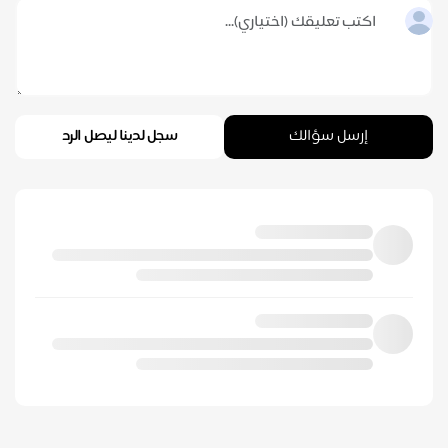
إرسل سؤالك
سجل لدينا ليصل الرد