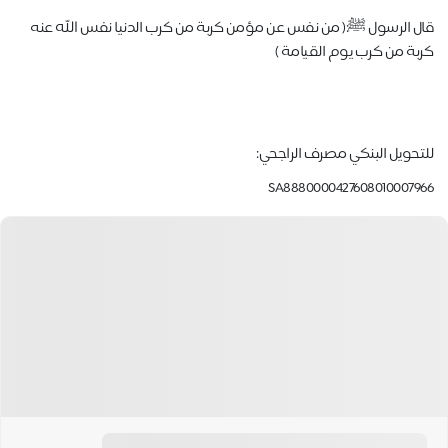
قال الرسول ﷺ:( من نفس عن مؤمن كربة من كرب الدنيا نفس الله عنه
كربة من كرب يوم القيامة )
للتحويل البنكي مصرف الراجحي:
SA8880000427608010007966